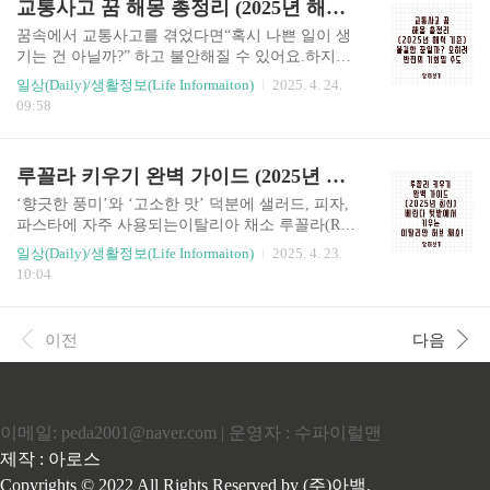
교통사고 꿈 해몽 총정리 (2025년 해석 기준) 불길한 꿈일까? 오히려 반전의 기회일 수도
신고 절차, 준비서류, 꿀팁까지알기 쉽게 정리해드
릴게요! ✅ 쿠팡알바 종합소득세 신고 대상구분신
꿈속에서 교통사고를 겪었다면“혹시 나쁜 일이 생
고 대상 여부쿠팡플렉스 배송원✅ (기타소득 또는
기는 건 아닐까?” 하고 불안해질 수 있어요.하지만
사업소득자로 분류)쿠팡이츠 배달원✅ (개인사업
꿈은 현실을 예지하는 것뿐 아니라심리 상태, 억압
일상(Daily)/생활정보(Life Informaiton)
2025. 4. 24.
자/프리랜서로 분류됨)쿠팡파트너스 수익자✅ (기
된 감정, 앞으로의 변화에 대한 메시지를 담고 있기
09:58
타소득 또는 사업소득)쿠팡 정직원❌ (근로소득 →
도 합니다.이번 포스팅에서는 교통사고와 관련된
연말정산으로 처리됨) ✅ 위 경우 모두 개인사업자
다양한 꿈 해몽 사례,심리학적 해석과 의미, 반대
or 프리랜서로 간주되며,..
해몽 가능성, 꿈에서 경고하는 메시지까지알기 쉽
루꼴라 키우기 완벽 가이드 (2025년 최신) 베란다 텃밭에서 키우는 이탈리안 허브 채소!
게 정리해드릴게요. ✅ 교통사고 꿈, 무조건 나쁜
의미일까?❌ 꼭 그렇지는 않습니다!교통사고 꿈은
‘향긋한 풍미’와 ‘고소한 맛’ 덕분에 샐러드, 피자,
대체로▶ 삶의 방향에 대한 경고▶ 무의식 속의 불
파스타에 자주 사용되는이탈리아 채소 루꼴라(Ruc
안▶ 급격한 변화, 충돌, 방해 요소에 대한 경계를
ola)!마트에서는 가격이 은근 비싸지만,사실은 실
일상(Daily)/생활정보(Life Informaiton)
2025. 4. 23.
상징하는 경우가 많아요.오히려 위기 후 반전, 변화
내에서도 누구나 쉽게 키울 수 있는 허브 채소라는
10:04
의 전조, 상황 전환의 신호가 될 수 있습니다. 🚦 대
사실, 알고 계셨나요?이번 포스팅에서는 루꼴라의
표적인 교통사고 꿈 해몽 유형✅ 1. 내가 교통사고
특징, 실내·베란다에서 키우는 방법, 물주기·햇빛
나는 꿈🔍 의미..
관리, 병충해 예방법, 수확 시기까지정리해드릴게
이전
다음
요! ✅ 루꼴라란 어떤 식물인가요? 항목내용학명Er
uca sativa원산지지중해 지역 (이탈리아, 스페인 등)
특징톡 쏘는 향 + 고소한 맛분류겨자과 채소생육
기간파종 후 약 30~40일이면 수확 가능✅ 비타민C,
이메일: peda2001@naver.com | 운영자 : 수파이럴맨
칼슘, 항산화 성분 풍부한 슈퍼푸드 채소 🌱 루꼴라
키우기 준비물준비물설명씨앗 or 모종루꼴라 씨앗
제작 : 아로스
은 인터넷 or 종묘사에서 구입화분 or 플랜터..
Copyrights © 2022 All Rights Reserved by (주)아백.