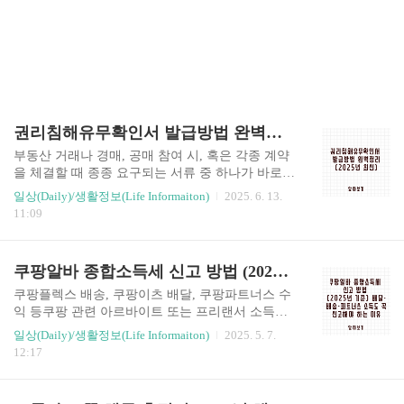
권리침해유무확인서 발급방법 완벽정리 (2025년 최신)
부동산 거래나 경매, 공매 참여 시, 혹은 각종 계약
을 체결할 때 종종 요구되는 서류 중 하나가 바로 *
*‘권리침해유무확인서’**입니다.이 확인서는 해당
일상(Daily)/생활정보(Life Informaiton)
2025. 6. 13.
부동산에 저당권, 가압류, 압류, 가처분 등 권리침
11:09
해 사항이 있는지 여부를 공식적으로 확인해주는
문서로, 거래 안전성을 확보하기 위한 필수 서류입
니다.이번 포스팅에서는 권리침해유무확인서의 정
쿠팡알바 종합소득세 신고 방법 (2025년 기준) 배달·배송·파트너스 소득도 꼭 신고해야 하는 이유
의, 발급처, 발급절차, 준비서류, 인터넷 발급 방법,
주의사항까지 2025년 기준으로 명쾌하게 안내해
쿠팡플렉스 배송, 쿠팡이츠 배달, 쿠팡파트너스 수
드릴게요! ✅ 권리침해유무확인서란?권리침해유무
익 등쿠팡 관련 아르바이트 또는 프리랜서 소득이
확인서는 해당 부동산이나 물건에 대한 권리침해
있다면,매년 5월에 종합소득세 신고를 꼭 해야 합
일상(Daily)/생활정보(Life Informaiton)
2025. 5. 7.
(압류, 저당권 설정, 가처분, 가압류 등)가 있는지
니다."나는 알바인데 세금 신고까지 해야 해?""3.
12:17
여부를 법적으로 확인하는 공식 증명서류입니다.
3% 뗐으면 끝난 거 아닌가요?"→ 아닙니다. 신고해
📌 발급 목적부동산 매매 또는 임대 시 안전한 계약
야 환급받거나 추가 납부를 피할 수 있어요.이번 포
진행법원 경매·공매 참여..
스팅에서는신고 대상, 3.3% 원천징수 의미, 홈택스