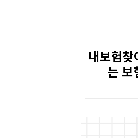
내보험찾아
는 보