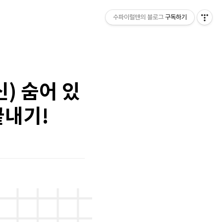
수파이럴맨의 블로그
구독하기
) 숨어 있
끝내기!