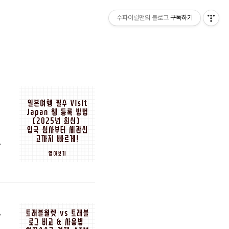
수파이럴맨의 블로그
구독하기
팅
번
완전 정리!