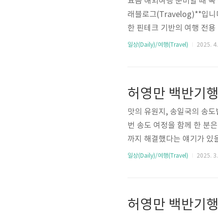
요즘 해외여행 준비할 때 꼭 챙기
래블로그(Travelog)**
한 핀테크 기반의 여행 전용 
출 등에서 차이가 있어여행자
일상(Daily)/여행(Travel)
2025. 4.
번 포스팅에서는 트래블월렛과
으로 상세하게 비교해드립니
그서비스사트래블월렛 주식회사
허영만 백반기행 
년실물카드 제공 여부O (플라
맛의 유원지, 송일국의 송
번 송도 여정을 함께 한 분
까지 해결했다는 얘기가 있을
송도의 봄맛은 가히 매력적
일상(Daily)/여행(Travel)
2025. 3.
치의 맛을 제대로 즐겼습니
제대로 잡아 맛이 일품이더
달라질 겁니다. 모르긴 몰라도
허영만 백반기행 
마다 ASMR이 따로 없었습니