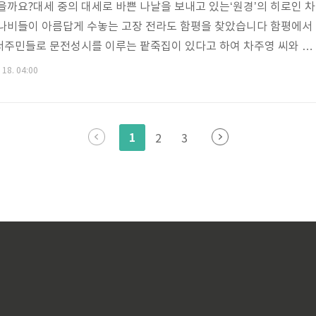
을까요?대세 중의 대세로 바쁜 나날을 보내고 있는‘원경’의 히로인 차
 나비들이 아름답게 수놓는 고장 전라도 함평을 찾았습니다 함평에서
서주민들로 문전성시를 이루는 팥죽집이 있다고 하여 차주영 씨와 함
까 이름난 곳답게 한적한 마을과 달리 가게 안은 북적이더군요!팥죽
 18. 04:00
곳은 안 가본 곳이 없다는 주인장이오랜 연구 끝에 만들어 내 꼬수운
억 쩌억 달라붙은 새알은 또 어떻고요전라도까지 와서 팥죽이 웬 말
 팥죽 맛에 반해 함평에 오길 잘했다고 하더군요!동지팥죽 맛집 알
1
2
3
어귀에 줄지어 먹는 맛집이 있다면 믿..