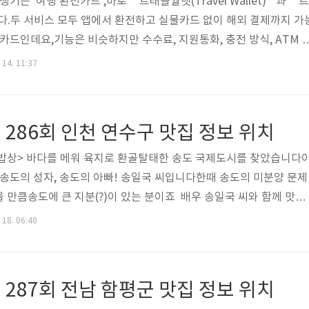
는 ‘여행 환전카드’,바로 **트래블월렛(Travel Wallet)**과 **트
입니다.두 서비스 모두 앱에서 환전하고 실물카드 없이 해외 결제까지 가
카드인데요,기능은 비슷하지만 수수료, 지원통화, 충전 방식, ATM 
 입장에서는 어떤 걸 쓰는 게 더 유리할지 고민이 될 수밖에 없죠.이
 14. 11:37
 트래블로그의 차이점, 공통점, 사용법, 추천 상황까지2025년 기
다! ✅ 트래블월렛 vs 트래블로그 기본 개요항목트래블월렛트래블
 (핀테크 전문)우리은행 × 핀트래블 협업출시 시기2021년2023
286회 인천 연수구 맛집 정보 위치
..
도밥상> 바다를 메워 육지로 환골탈태한 송도 국제도시를 찾았습니다
은송도의 성자, 송도의 아빠! 송일국 씨입니다한때 송도의 미분양 문제
 만큼송도에 큰 지분(?)이 있는 분이죠 배우 송일국 씨와 함께 맛본
이었습니다멸치회무침, 멸치구이, 멸치쌈밥까지 멸치 삼총사로 봄 멸
 18. 06:40
다주인장이 일일이 뼈를 제거해 야들야들한 식감의 멸치회는비린 맛
군요.멸치요리에 무슨 코스냐, 할지 몰라도 통멸치구이를 보면 얘기가
 기름에 구운 건 맛이 없을 수가 없죠.센불에 튀기듯 구워내, 씹을 
287회 전남 함평군 맛집 정보 위치
다또 멸치 쌈밥은 어떻고요,..