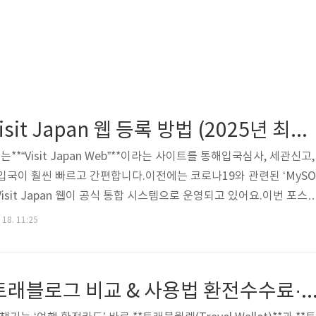
일본여행 필수 Visit Japan 웹 등록 방법 (2025년 최신) 입국 심사부터 세관신고까지 빠르게!
는**“Visit Japan Web”**이라는 사이트를 통해입국심사, 세관신고,
입국이 훨씬 빠르고 간편합니다.이전에는 코로나19와 관련된 ‘MySO
Visit Japan 웹이 공식 통합 시스템으로 운영되고 있어요.이번 포스
 등록 방법, 준비물, QR 코드 발급, 세관신고 등록 방법, 주의사항까지한 
 18. 11:25
Japan Web 이란?Visit Japan Web은 일본 정부가 운영하는외국인
스템입니다.📌 주요 기능입국 심사 사전 정보 등록세관 전자신고가족
발급 → 공항에서 빠른 입국 가능✅ 종이 세관신고서 미작성..
트래블월렛 vs 트래블로그 비교 & 사용법 환전수수료·결제·ATM 인출까지 