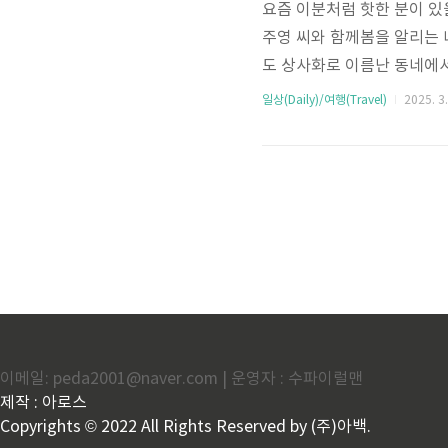
요즘 이분처럼 핫한 분이 있
주영 씨와 함께봄을 알리는
도 상사화로 이름난 동네에
께 들렀더랬죠 아니나 다를
일상(Daily)/여행(Travel)
2025. 3.
좋아 전국 팔도 팥죽집이란 
맛이 남달랐는데요!입에 쩌~
이냐던 차주영 씨도 부드러운
보기 함평의 자그마한 마을 
이메일: peda2001@naver.com | 운영자 : 수파이럴맨
제작 : 아로스
Copyrights © 2022 All Rights Reserved by (주)아백.