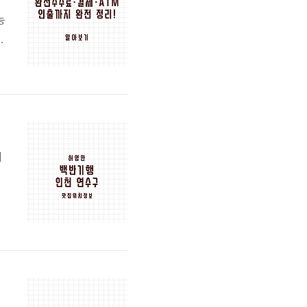
능
인
준
로
이
을
때