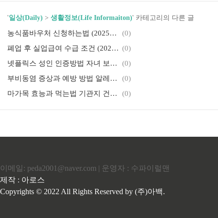
'
일상(Daily)
>
생활정보(Life Informaiton)
' 카테고리의 다른 글
농식품바우처 신청하는법 (2025년 최신) 지원대상부터 신청방법, 사용처까지 총정리!
(0)
폐업 후 실업급여 수급 조건 (2025년 기준) 자영업자도 실업급여 받을 수 있을까?
(0)
넷플릭스 성인 인증방법 자녀 보호 설정부터 성인 콘텐츠 시청 설정까지 한 번에 정리! (2025년 기준)
(0)
부비동염 증상과 예방 방법 알레르기성 비염과 다른가요? 2025년 건강관리 필수 정보!
(0)
마가목 효능과 먹는법 기관지 건강부터 혈압 관리까지, 마가목 제대로 알아보기!
(0)
이메일: peda2001@naver.com | 운영자 : 수파이럴맨
제작 : 아로스
Copyrights © 2022 All Rights Reserved by (주)아백.