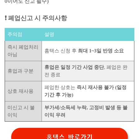
0이어도 신고 필수)
❗ 폐업신고 시 주의사항
주의점
설명
즉시 폐업처리
홈택스 신청 후
최대 1~3일 반영 소요
아님
휴업은 일정 기간 사업 중단
, 폐업은 완
휴업과 구분
전 종료
폐업한 상호는
즉시 재사용 불가 (일정
상호 재사용
기간 후 가능)
미신고 시 불
부가세/소득세 누락, 고정비 발생 등 불
이익
이익 우려
홈택스 바로가기