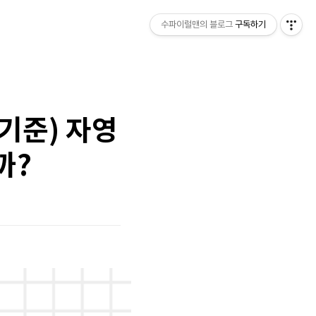
수파이럴맨의 블로그
구독하기
 기준) 자영
까?