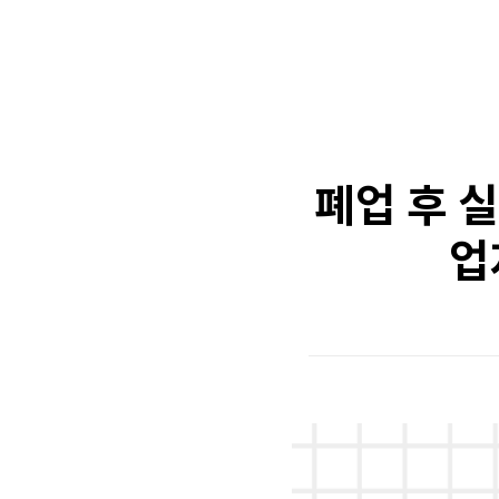
폐업 후 실
업