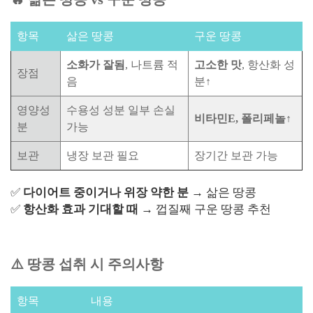
항목
삶은 땅콩
구운 땅콩
소화가 잘됨
, 나트륨 적
고소한 맛
, 항산화 성
장점
음
분↑
영양성
수용성 성분 일부 손실
비타민E, 폴리페놀↑
분
가능
보관
냉장 보관 필요
장기간 보관 가능
✅
다이어트 중이거나 위장 약한 분
→ 삶은 땅콩
✅
항산화 효과 기대할 때
→ 껍질째 구운 땅콩 추천
⚠️ 땅콩 섭취 시 주의사항
항목
내용