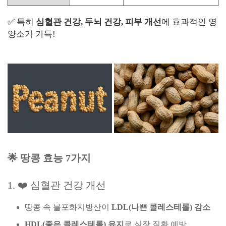
✅ 특히
심혈관 건강, 두뇌 건강, 피부 개선
에 효과적인 영
양소가 가득!
🌟 땅콩 효능 7가지
1. ❤️ 심혈관 건강 개선
땅콩 속 불포화지방산이
LDL(나쁜 콜레스테롤) 감소
HDL(좋은 콜레스테롤) 유지
로 심장 질환 예방