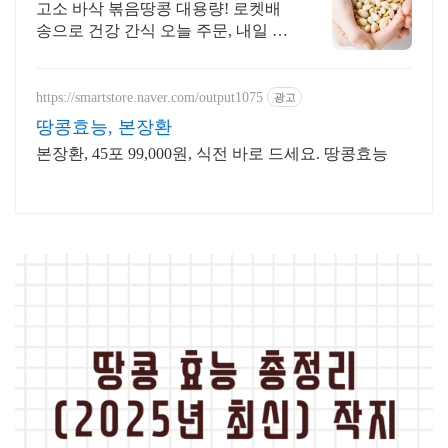
고소 바삭 볶음땅콩 대용량! 로켓배
송으로 건강 간식 오늘 주문, 내일 도
착! 무설탕 무염 건강 간식! 지퍼팩으
로 편리하게, 아이 어르신도 부드럽
게!
https://smartstore.naver.com/output1075
광고
땅콩효능, 본장환
본장환, 45포 99,000원, 식전 바로 드세요. 땅콩효능