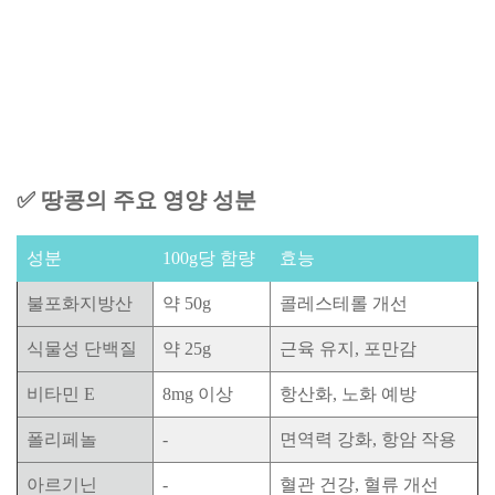
✅ 땅콩의 주요 영양 성분
성분
100g당 함량
효능
불포화지방산
약 50g
콜레스테롤 개선
식물성 단백질
약 25g
근육 유지, 포만감
비타민 E
8mg 이상
항산화, 노화 예방
폴리페놀
-
면역력 강화, 항암 작용
아르기닌
-
혈관 건강, 혈류 개선