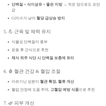
단백질 + 식이섬유 + 좋은 지방
→ 적은 양으로도 포만
감
GI지수가 낮아
혈당 급상승 방지
5. 💪 근육 및 체력 유지
식물성 단백질이 풍부
운동 후 간식으로 추천
채식 위주 식단 시 단백질 보충에 유리
6. 🩸 혈관 건강 & 혈압 조절
아르기닌 성분이
혈관 확장, 혈류 개선
혈압 안정에 도움 주며,
고혈압 예방 식품
으로 추천
7. 🌿 피부 개선