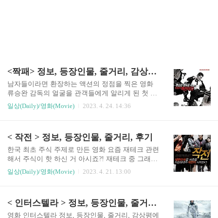
<짝패> 정보, 등장인물, 줄거리, 감상평 및 후기
남자들이라면 환장하는 액션의 정점을 찍은 영화
류승완 감독의 얼굴을 관객들에게 알리게 된 첫 영
화입니다. 2006년에 개봉하여 시간이 한참 지나도
일상(Daily)/영화(Movie)
2023. 4. 24. 14:36
몸을 사리지 않는 액션을 선보여 관객들에게 진한
인상을 남겨준 영화입니다. 어쩌면 우리나라 액션
의 정점을 찍었다고 과언을 할 정도로 류승완 감독
< 작전 > 정보, 등장인물, 줄거리, 후기
이 정두홍 무술감독과 같이 연출이면 연출, 제작이
면 제작에 대본까지 두감독이 연출한 작품이라 포
한국 최초 주식 주제로 만든 영화 요즘 재테크 관련
스터만 봐도 기대가 많이 됩니다. 오늘의 영화 의
해서 주식이 핫 하신 거 아시죠?! 재테크 중 그래도
정보와 줄거리, 등장인물, 평가에 대해서 살펴보겠
많이들 하고 계시는 주식에 관한 영화에 대해서 리
일상(Daily)/영화(Movie)
2023. 4. 21. 13:00
습니다. 정보 ◌ 무술감독 정두홍이 연출한 화려한
뷰를 하고자 합니다. 요즘 경기가 안 좋은지라 많은
액션이 돋보이는 의 정보 영화 는 누아르 장르의 20
분들이 재테크에 관심을 가지고 있습니다. 재테크
06년 5월에 개봉한 액션 영화입니다. 102만 관객수
하면 여러 가지가 있는데 그중 주식에 관한 영화에
< 인터스텔라 > 정보, 등장인물, 줄거리, 후기
를 달성했고 평점은 7점 대 받았습니다. 2000년에
대해 하나 소개해드리고 자 합니다. 영화 은 주식을
데뷔한 류승완 감독이..
해 본 사람이라면 빠져들만한 이야기를 가지고 있
영화 인터스텔라 정보, 등장인물, 줄거리, 감상평에