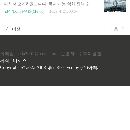
습니다. 아래에서 영화 의 정보 및 줄거리, 등장인
대해서 소개하겠습니다. 국내 개봉 영화 관객 수 순
물, 후기를 소개하겠습니다 작전 정보 영화 은 2009
위로 봐도 그렇고 상영 시간 길이로 봐도 아직까지
일상(Daily)/영화(Movie)
2023. 4. 21. 09:54
년에 개봉한 영화로 이호재 감독이 메가폰을 잡았
넘을 수 없는 우주, SF 영화인 인터스텔라 영화입
습니다. 공식적 관객 수는 151만 명으로 나쁘진 않
니다!! 할리우드 영화계에서 거물이면서도 CG로
은 성적을 거두고 호평을 받았습니다. 특히 돋보이
만들기보다는 직접 촬영하기로도 유명한 크리스토
이전
다음
는 것은 한국..
놀란 감독의 놀라운 상상력이 가미된 영화입니다.
영화 정보 영화 개봉일은 2014 년 11 월 6 일입니
다. 영화가 개봉하기 전부터 많은 관객들의 기대를
한 몸에 받았었습니다. 상영 시간은 거의 3 시간 정
이메일: peda2001@naver.com | 운영자 : 수파이럴맨
도인 169 분입니다. 장르는 SF이고 시청연령은 12
세입니다. 한국에서는 1 천만 명의 관객들 덕에 국
제작 : 아로스
내 영화 천만 영화 리스트에 올랐고 , 세계 박스오
Copyrights © 2022 All Rights Reserved by (주)아백.
피스 1 위에 올랐습니다. 이 기세에..