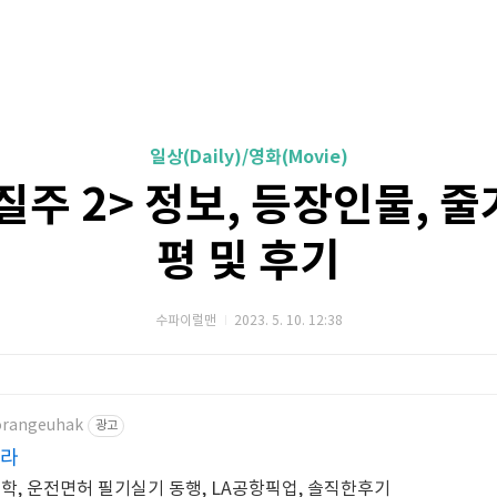
일상(Daily)/영화(Movie)
질주 2> 정보, 등장인물, 줄
평 및 후기
수파이럴맨
2023. 5. 10. 12:38
/orangeuhak
광고
빌라
학, 운전면허 필기실기 동행, LA공항픽업, 솔직한후기