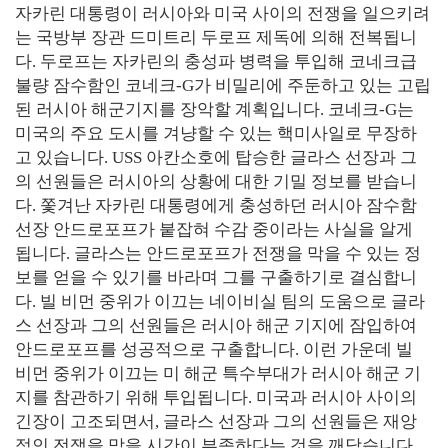
자카린 대통령이 러시아와 미국 사이의 전쟁을 일으키려
는 국방부 장관 드미트리 두로프 제독에 의해 전복됩니
다. 두로프는 자카린의 충성파 병력을 투입해 코네크급
불량 잠수함인 코네크-G가 비밀리에 주둔하고 있는 고립
된 러시아 해군기지를 장악할 계획입니다. 코네크-G는
미국의 주요 도시를 겨냥할 수 있는 핵미사일로 무장하
고 있습니다. USS 아칸소호에 탑승한 글라스 선장과 그
의 선원들은 러시아의 상황에 대한 기밀 정보를 받습니
다. 쫓겨난 자카린 대통령에게 충성하던 러시아 잠수함
선장 안드로포프가 붙잡혀 수감 중이라는 사실을 알게
됩니다. 글라스는 안드로포프가 전쟁을 막을 수 있는 정
보를 얻을 수 있기를 바라며 그를 구출하기로 결심합니
다. 빌 비먼 중위가 이끄는 네이비실 팀의 도움으로 글라
스 선장과 그의 선원들은 러시아 해군 기지에 잠입하여
안드로포프를 성공적으로 구출합니다. 이런 가운데 빌
비먼 중위가 이끄는 미 해군 특수부대가 러시아 해군 기
지를 참관하기 위해 투입됩니다. 미국과 러시아 사이의
긴장이 고조되면서, 글라스 선장과 그의 선원들은 재앙
적인 전쟁을 막을 시간이 부족하다는 것을 깨닫습니다.