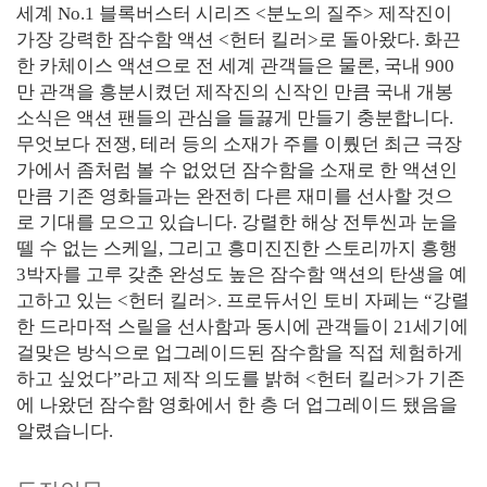
세계 No.1 블록버스터 시리즈 <분노의 질주> 제작진이
가장 강력한 잠수함 액션 <헌터 킬러>로 돌아왔다. 화끈
한 카체이스 액션으로 전 세계 관객들은 물론, 국내 900
만 관객을 흥분시켰던 제작진의 신작인 만큼 국내 개봉
소식은 액션 팬들의 관심을 들끓게 만들기 충분합니다.
무엇보다 전쟁, 테러 등의 소재가 주를 이뤘던 최근 극장
가에서 좀처럼 볼 수 없었던 잠수함을 소재로 한 액션인
만큼 기존 영화들과는 완전히 다른 재미를 선사할 것으
로 기대를 모으고 있습니다. 강렬한 해상 전투씬과 눈을
뗄 수 없는 스케일, 그리고 흥미진진한 스토리까지 흥행
3박자를 고루 갖춘 완성도 높은 잠수함 액션의 탄생을 예
고하고 있는 <헌터 킬러>. 프로듀서인 토비 자페는 “강렬
한 드라마적 스릴을 선사함과 동시에 관객들이 21세기에
걸맞은 방식으로 업그레이드된 잠수함을 직접 체험하게
하고 싶었다”라고 제작 의도를 밝혀 <헌터 킬러>가 기존
에 나왔던 잠수함 영화에서 한 층 더 업그레이드 됐음을
알렸습니다.