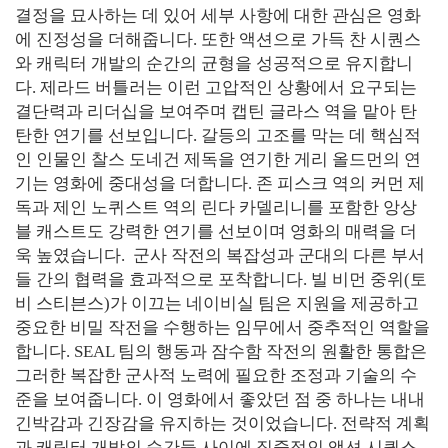
결정을 묘사하는 데 있어 세부 사항에 대한 관심은 영화
에 진정성을 더해줍니다. 또한 액션으로 가득 찬 시퀀스
와 캐릭터 개발의 순간의 균형을 성공적으로 유지합니
다. 제라드 버틀러는 이런 고압적인 상황에서 요구되는
결단력과 리더십을 보여주며 캡틴 글라스 역을 맡아 탄
탄한 연기를 선보입니다. 갈등의 고조를 막는 데 핵심적
인 인물인 찰스 도네건 제독을 연기한 게리 올드먼의 연
기는 영화에 중대성을 더합니다. 존 피스크 역의 커먼 제
독과 제인 노퀴스트 역의 린다 카델리니를 포함한 앙상
블 캐스트도 강력한 연기를 선보이며 영화의 매력을 더
욱 높였습니다. 군사 작전의 복잡성과 군대의 다른 부서
들 간의 협력을 효과적으로 포착합니다. 빌 비먼 중위(토
비 스티븐스)가 이끄는 네이비실 팀은 지원을 제공하고
중요한 비밀 작전을 수행하는 임무에서 중추적인 역할을
합니다. SEAL 팀의 행동과 잠수함 작전의 원활한 통합은
그러한 복잡한 군사적 노력에 필요한 조정과 기술의 수
준을 보여줍니다. 이 영화에서 좋았던 점 중 하나는 내내
긴박감과 긴장감을 유지하는 것이었습니다. 전략적 계획
과 캐릭터 개발의 순간들 사이에 집중적인 액션 시퀀스