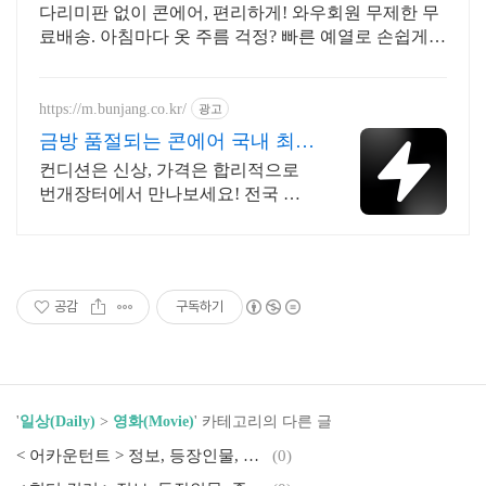
다리미판 없이 콘에어, 편리하게! 와우회원 무제한 무
료배송. 아침마다 옷 주름 걱정? 빠른 예열로 손쉽게
깔끔한 스타일을 완성하세요.
https://m.bunjang.co.kr/
광고
금방 품절되는 콘에어 국내 최대
브랜드 중고거래
컨디션은 신상, 가격은 합리적으로
번개장터에서 만나보세요! 전국 각
지에서 올라오는 전국구 최다 상품
매일 10만 개 이상의 신규 상품 업로
드
공감
구독하기
'
일상(Daily)
>
영화(Movie)
' 카테고리의 다른 글
< 어카운턴트 > 정보, 등장인물, 줄거리, 감상평 및 후기
(0)