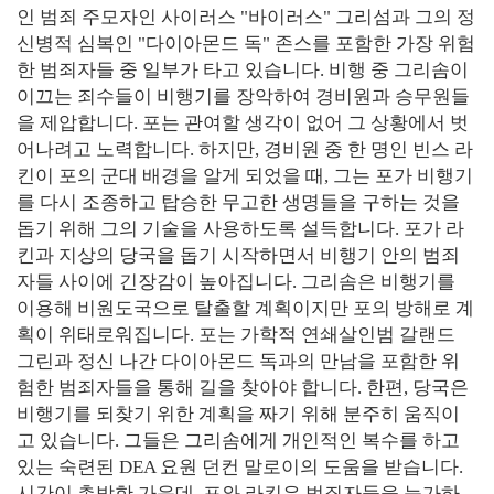
인 범죄 주모자인 사이러스 "바이러스" 그리섬과 그의 정
신병적 심복인 "다이아몬드 독" 존스를 포함한 가장 위험
한 범죄자들 중 일부가 타고 있습니다. 비행 중 그리솜이
이끄는 죄수들이 비행기를 장악하여 경비원과 승무원들
을 제압합니다. 포는 관여할 생각이 없어 그 상황에서 벗
어나려고 노력합니다. 하지만, 경비원 중 한 명인 빈스 라
킨이 포의 군대 배경을 알게 되었을 때, 그는 포가 비행기
를 다시 조종하고 탑승한 무고한 생명들을 구하는 것을
돕기 위해 그의 기술을 사용하도록 설득합니다. 포가 라
킨과 지상의 당국을 돕기 시작하면서 비행기 안의 범죄
자들 사이에 긴장감이 높아집니다. 그리솜은 비행기를
이용해 비원도국으로 탈출할 계획이지만 포의 방해로 계
획이 위태로워집니다. 포는 가학적 연쇄살인범 갈랜드
그린과 정신 나간 다이아몬드 독과의 만남을 포함한 위
험한 범죄자들을 통해 길을 찾아야 합니다. 한편, 당국은
비행기를 되찾기 위한 계획을 짜기 위해 분주히 움직이
고 있습니다. 그들은 그리솜에게 개인적인 복수를 하고
있는 숙련된 DEA 요원 던컨 말로이의 도움을 받습니다.
시간이 촉박한 가운데, 포와 라킨은 범죄자들을 능가하