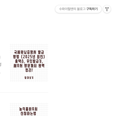
수파이럴맨의 블로그
구독하기
국
정
세
제