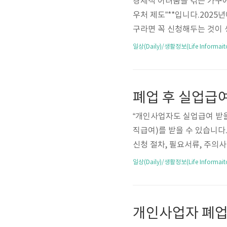
경제적 어려움을 겪는 가구에
우처 제도”**입니다.202
구라면 꼭 신청해두는 것이 
기간, 신청 방법, 바우처 
일상(Daily)/생활정보(Life Informait
농식품바우처 제도는저소득층
재료를 구입할 수 있도록 지
활 보장농산물 소비 촉진복지
리전기세, 가스요금, 난방비
“개인사업자도 실업급여 받을 
직급여)를 받을 수 있습니다
신청 절차, 필요서류, 주의
급여(구직급여)**는고용보
일상(Daily)/생활정보(Life Informait
을 경우,구직 활동을 전제로 
급여 받을 수 있나요?가능
내용가입 유형자영업자 고용보
유형**비자발적 폐업(적자, 