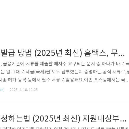
국세완납증명서 발급 방법 (2025년 최신) 홈택스, 무인발급기, 세무서 방문까지 완벽 정리!
 금융기관에 서류를 제출할 때자주 요구되는 문서 중 하나가 바로 
 말 그대로 세금(국세)을 모두 납부했는지 증명하는 공식 서류로,
, 각종 허가·등록 등에서 필수 서류로 활용돼요.이번 포스팅에서는 국
(홈택스, 방문, 모바일), 수수료, 유효기간, 주의사항까지2025년 기
on)
2025. 4. 18. 11:05
 ✅ 국세완납증명서란?국세완납증명서는개인 또는 법인이 국세(소득
를 체납 없이 모두 납부했다는 사실을 증명하는 서류입니다.📌 주요 
계약은행 대출 및 보증심사사업자등록증 신청 및 변경프리랜서 계약 시
농식품바우처 신청하는법 (2025년 최신) 지원대상부터 신청방법, 사용처까지 총정리!
납증명서 vs 납세증명..