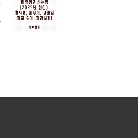
로
지
비
드
세