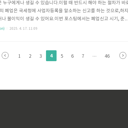
 누구에게나 생길 수 있습니다.이럴 때 반드시 해야 하는 절차가 바
 폐업은 국세청에 사업자등록을 말소하는 신고를 하는 것으로,하
나 불이익이 생길 수 있어요.이번 포스팅에서는 폐업신고 시기, 준
프라인 신고, 폐업 후 세금 정리까지2025년 기준으로 자세히 안내해
on)
2025. 4. 17. 11:09
신고란?폐업신고는사업자가 더 이상 사업을 하지 않게 되었을 때,국
행정 절차입니다.📌 폐업신고 대상개인사업자간이과세자 / 일반과세
 실질 종료일 기준으로 신고📅 폐업신고 시기구분내용신고 기한폐업
4
1
2
3
5
6
7
···
46
제 영업 종료일 (물리적으로 영업..