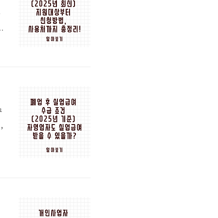
가
청
?
생
정
구
,
업
분