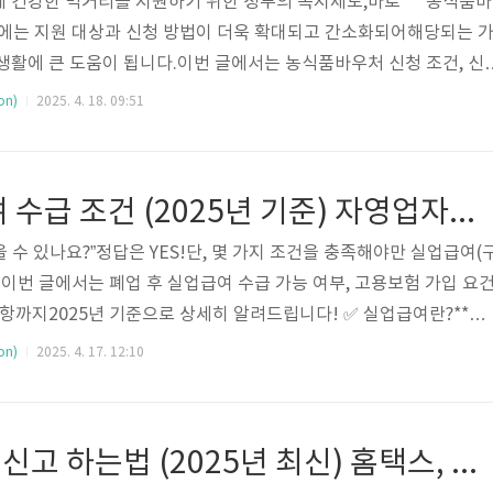
 건강한 먹거리를 지원하기 위한 정부의 복지제도,바로 **“농식품바
5년에는 지원 대상과 신청 방법이 더욱 확대되고 간소화되어해당되는 
생활에 큰 도움이 됩니다.이번 글에서는 농식품바우처 신청 조건, 신
금액, 사용처, 주의사항까지알기 쉽게 설명드릴게요! ✅ 농식품바우처란
on)
2025. 4. 18. 09:51
 가구에 매월 일정 금액을 바우처로 지급해,농축산물 등 건강한 식
원하는 제도입니다.📌 주요 목적식품 구매력 낮은 가구의 건강한 식
 사각지대 해소 에너지바우처 2025 신청자격·지원금액·사용처 총
폐업 후 실업급여 수급 조건 (2025년 기준) 자영업자도 실업급여 받을 수 있을까?
가 부담되는 계절이..
수 있나요?”정답은 YES!단, 몇 가지 조건을 충족해야만 실업급여(
.이번 글에서는 폐업 후 실업급여 수급 가능 여부, 고용보험 가입 요건
사항까지2025년 기준으로 상세히 알려드립니다! ✅ 실업급여란?**실
험에 가입한 근로자 또는 자영업자가 비자발적으로 실직(또는 폐업)했
on)
2025. 4. 17. 12:10
일정 기간 동안 지급받는 생계 지원금입니다. 👩‍💼 자영업자도 실업
합니다!단, 고용보험에 자발적으로 가입한 자영업자만 해당합니다.구
험 (자진 가입 필요)운영 기간최소 1년 이상 보험료 납부 필수폐업
개인사업자 폐업신고 하는법 (2025년 최신) 홈택스, 세무서, 모바일까지 쉽게 따라하기!
건강악화 등)..