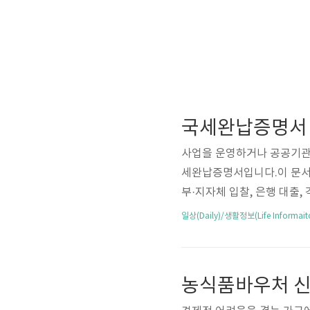
사업을 운영하거나 공공기관,
세완납증명서입니다.이 문서는
부·지자체 입찰, 은행 대출
완납증명서의 정의, 발급 방법
일상(Daily)/생활정보(Life Informait
준으로 쉽게 설명드릴게요!
세, 부가가치세, 법인세 등)
출처 예시관공서 입찰 및 
신용 증빙 자료 등🧾 국세완