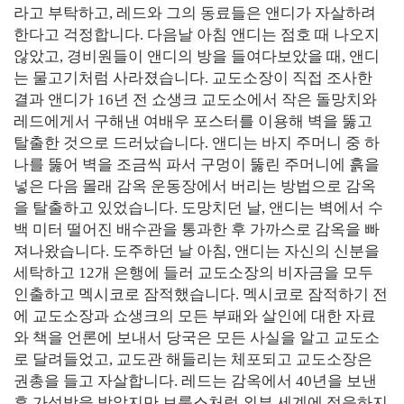
라고 부탁하고, 레드와 그의 동료들은 앤디가 자살하려
한다고 걱정합니다. 다음날 아침 앤디는 점호 때 나오지
않았고, 경비원들이 앤디의 방을 들여다보았을 때, 앤디
는 물고기처럼 사라졌습니다. 교도소장이 직접 조사한
결과 앤디가 16년 전 쇼생크 교도소에서 작은 돌망치와
레드에게서 구해낸 여배우 포스터를 이용해 벽을 뚫고
탈출한 것으로 드러났습니다. 앤디는 바지 주머니 중 하
나를 뚫어 벽을 조금씩 파서 구멍이 뚫린 주머니에 흙을
넣은 다음 몰래 감옥 운동장에서 버리는 방법으로 감옥
을 탈출하고 있었습니다. 도망치던 날, 앤디는 벽에서 수
백 미터 떨어진 배수관을 통과한 후 가까스로 감옥을 빠
져나왔습니다. 도주하던 날 아침, 앤디는 자신의 신분을
세탁하고 12개 은행에 들러 교도소장의 비자금을 모두
인출하고 멕시코로 잠적했습니다. 멕시코로 잠적하기 전
에 교도소장과 쇼생크의 모든 부패와 살인에 대한 자료
와 책을 언론에 보내서 당국은 모든 사실을 알고 교도소
로 달려들었고, 교도관 해들리는 체포되고 교도소장은
권총을 들고 자살합니다. 레드는 감옥에서 40년을 보낸
후 가석방을 받았지만 브룩스처럼 외부 세계에 적응하지