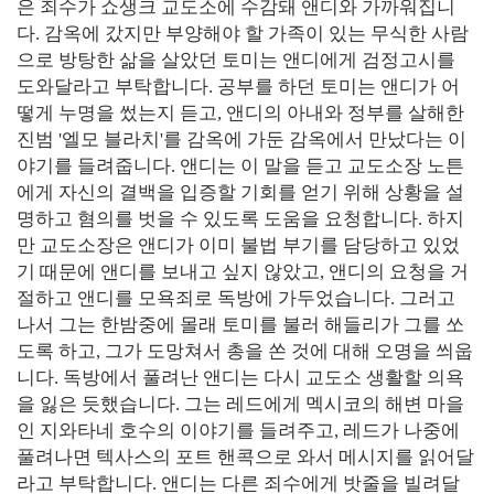
은 죄수가 쇼생크 교도소에 수감돼 앤디와 가까워집니
다. 감옥에 갔지만 부양해야 할 가족이 있는 무식한 사람
으로 방탕한 삶을 살았던 토미는 앤디에게 검정고시를
도와달라고 부탁합니다. 공부를 하던 토미는 앤디가 어
떻게 누명을 썼는지 듣고, 앤디의 아내와 정부를 살해한
진범 '엘모 블라치'를 감옥에 가둔 감옥에서 만났다는 이
야기를 들려줍니다. 앤디는 이 말을 듣고 교도소장 노튼
에게 자신의 결백을 입증할 기회를 얻기 위해 상황을 설
명하고 혐의를 벗을 수 있도록 도움을 요청합니다. 하지
만 교도소장은 앤디가 이미 불법 부기를 담당하고 있었
기 때문에 앤디를 보내고 싶지 않았고, 앤디의 요청을 거
절하고 앤디를 모욕죄로 독방에 가두었습니다. 그러고
나서 그는 한밤중에 몰래 토미를 불러 해들리가 그를 쏘
도록 하고, 그가 도망쳐서 총을 쏜 것에 대해 오명을 씌웁
니다. 독방에서 풀려난 앤디는 다시 교도소 생활할 의욕
을 잃은 듯했습니다. 그는 레드에게 멕시코의 해변 마을
인 지와타네 호수의 이야기를 들려주고, 레드가 나중에
풀려나면 텍사스의 포트 핸콕으로 와서 메시지를 읽어달
라고 부탁합니다. 앤디는 다른 죄수에게 밧줄을 빌려달