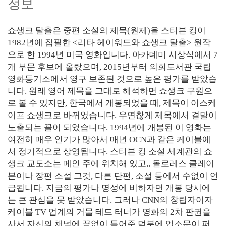
정보
쇼생크 탈출은 중편 소설의 제목(원제)을 스티븐 킹이
1982년에 집필한 <리타 헤이워드와 쇼생크 탈출> 원작
으로 한 1994년 미국 영화입니다. 아카데미 시상식에서 7
개 부문 후보에 올랐으며, 2015년부터 의회도서관 국립
영화등기소에서 영구 보존된 것으로 높은 평가를 받았습
니다. 원래 영어 제목을 그대로 해석하면 쇼생크 구원으
로 볼 수 있지만, 한국에서 개봉되었을 때, 제목이 이스케
이프 쇼생크로 바뀌었습니다. 우연찮게 제목에서 결말이
노출되는 꼴이 되었습니다. 1994년에 개봉된 이 영화는
여전히 매우 인기가 많아서 매년 OCN과 같은 케이블에
서 정기적으로 상영됩니다. 스티븐 킹 소설 세계관의 쇼
생크 교도소는 메인 주에 위치해 있고,, 돌로레스 클레이
본이나 장편 소설 그것, 다른 단편, 소설 등에서 수없이 언
급됩니다. 지금의 평가나 명성에 비하자면 개봉 당시에
는 큰 관심을 못 받았습니다. 그러나 CNN의 창립자이자
케이블 TV 업계의 거물 테드 터너가 영화의 2차 판권을
사서 자신의 채널에 끝없이 틀어준 덕분에 입소문이 퍼