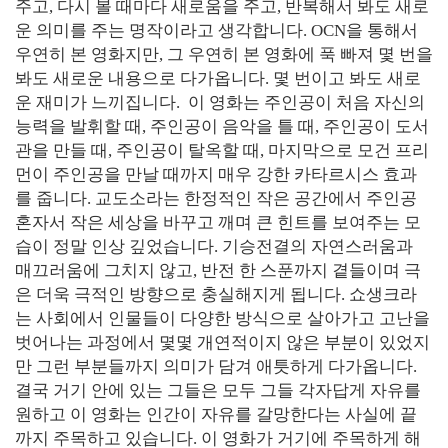
주고, 다시 볼 때마다 새로움을 주고, 반복해서 봐도 새로
운 의미를 주는 명작이라고 생각합니다. OCN을 통해서
우연히 본 영화지만, 그 우연히 본 영화에 푹 빠져 몇 번을
봐도 새로운 내용으로 다가옵니다. 몇 번이고 봐도 새로
운 재미가 느끼집니다. 이 영화는 주인공이 처음 자신의
능력을 발휘할 때, 주인공이 음악을 틀 때, 주인공이 도서
관을 만들 때, 주인공이 탈옥할 때, 마지막으로 모건 프리
먼이 주인공을 만날 때까지 매우 강한 카타르시스 효과
를 줍니다. 교도소라는 한정적인 작은 공간에서 주인공
혼자서 작은 세상을 바꾸고 깨며 큰 힌트를 보여주는 모
습이 정말 인상 깊었습니다. 기승전결의 자연스러움과
매끄러움에 그치지 않고, 반전 한 스푼까지 곁들이며 극
은 더욱 극적인 방향으로 충실해지게 됩니다. 쇼생크라
는 사회에서 인물들이 다양한 방식으로 살아가고 고난을
벗어나는 과정에서 몇몇 개연적이지 않은 부분이 있었지
만 그런 부분들까지 의미가 담겨 애틋하게 다가옵니다.
결국 거기 안에 있는 그들은 모두 그들 각자답게 자유를
원하고 이 영화는 인간이 자유를 갈망한다는 사실에 끝
까지 주목하고 있습니다. 이 영화가 거기에 주목하게 해